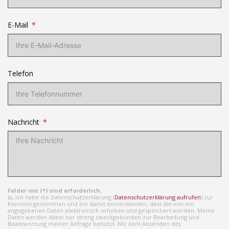
E-Mail
Telefon
Nachricht
Felder mit (*) sind erforderlich.
Ja, ich habe die Datenschutzerklärung (
Datenschutzerklärung aufrufen
) zur
Kenntnis genommen und bin damit einverstanden, dass die von mir
angegebenen Daten elektronisch erhoben und gespeichert werden. Meine
Daten werden dabei nur streng zweckgebunden zur Bearbeitung und
Beantwortung meiner Anfrage benutzt. Mit dem Absenden des