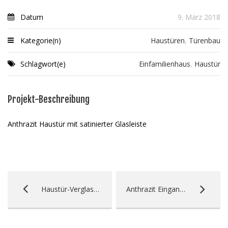
Datum
9. März 2018
Kategorie(n)
Haustüren
,
Türenbau
Schlagwort(e)
Einfamilienhaus
,
Haustür
Projekt-Beschreibung
Anthrazit Haustür mit satinierter Glasleiste
Haustür-Verglasung Satinato
Anthrazit Eingangstür mit Edelstahlstange