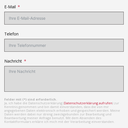
E-Mail
Telefon
Nachricht
Felder mit (*) sind erforderlich.
Ja, ich habe die Datenschutzerklärung (
Datenschutzerklärung aufrufen
) zur
Kenntnis genommen und bin damit einverstanden, dass die von mir
angegebenen Daten elektronisch erhoben und gespeichert werden. Meine
Daten werden dabei nur streng zweckgebunden zur Bearbeitung und
Beantwortung meiner Anfrage benutzt. Mit dem Absenden des
Kontaktformulars erkläre ich mich mit der Verarbeitung einverstanden.