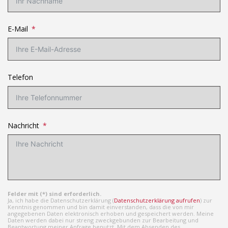
E-Mail
Telefon
Nachricht
Felder mit (*) sind erforderlich.
Ja, ich habe die Datenschutzerklärung (
Datenschutzerklärung aufrufen
) zur
Kenntnis genommen und bin damit einverstanden, dass die von mir
angegebenen Daten elektronisch erhoben und gespeichert werden. Meine
Daten werden dabei nur streng zweckgebunden zur Bearbeitung und
Beantwortung meiner Anfrage benutzt. Mit dem Absenden des